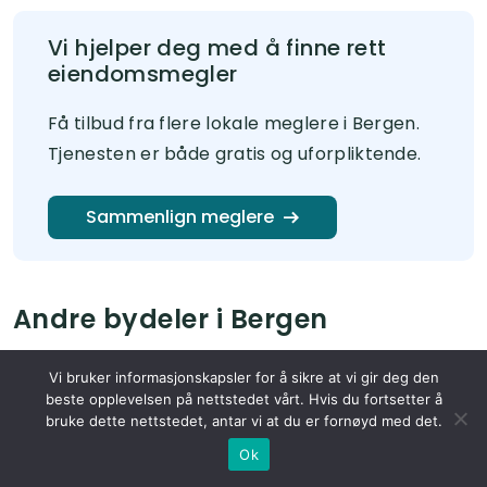
Vi hjelper deg med å finne rett
eiendomsmegler
Få tilbud fra flere lokale meglere i Bergen.
Tjenesten er både gratis og uforpliktende.
Sammenlign meglere
Andre bydeler i Bergen
Vi bruker informasjonskapsler for å sikre at vi gir deg den
beste opplevelsen på nettstedet vårt. Hvis du fortsetter å
bruke dette nettstedet, antar vi at du er fornøyd med det.
Ok