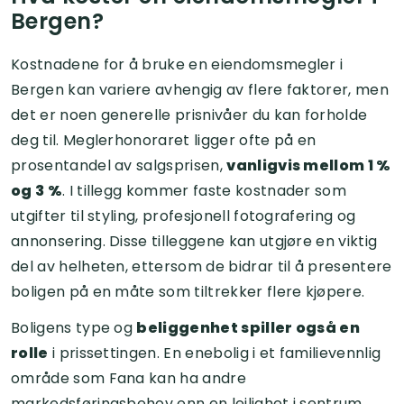
Bergen?
Kostnadene for å bruke en eiendomsmegler i
Bergen kan variere avhengig av flere faktorer, men
det er noen generelle prisnivåer du kan forholde
deg til. Meglerhonoraret ligger ofte på en
prosentandel av salgsprisen,
vanligvis mellom 1 %
og 3 %
. I tillegg kommer faste kostnader som
utgifter til styling, profesjonell fotografering og
annonsering. Disse tilleggene kan utgjøre en viktig
del av helheten, ettersom de bidrar til å presentere
boligen på en måte som tiltrekker flere kjøpere.
Boligens type og
beliggenhet spiller også en
rolle
i prissettingen. En enebolig i et familievennlig
område som Fana kan ha andre
markedsføringsbehov enn en leilighet i sentrum.